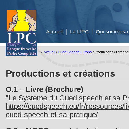
Accueil
La LfPC
Qui sommes-n
»
Accueil
/
Cued Speech Europa
/
Productions et créati
Productions et créations
O.1 – Livre (Brochure)
“Le Système du Cued speech et sa P
https://cuedspeech.eu/fr/ressources/l
cued-speech-et-sa-pratique/